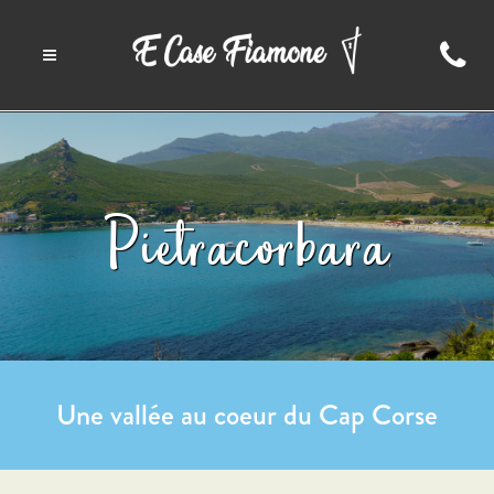
P
ietracorbara
Une vallée au coeur du Cap Corse